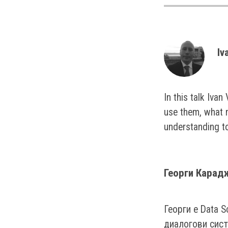
Iv
In this talk Iva
use them, what m
understanding t
Георги Карад
Георги e Data S
диалогови сист