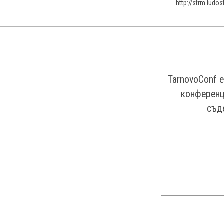
http://strm.ludo
TarnovoConf е
конференци
съд