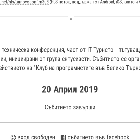
st.net/hls/tarnovoconf.m3u8
(HLS поток, поддържан от Android, iOS, както и 
 техническа конференция, част от IT Турнето - пътува
и, инициирани от група ентусиасти. Събитието се орг
ействието на "Клуб на програмистите във Велико Търно
20 Април 2019
Събитието завърши
вход свободен
cъбитието във facebook