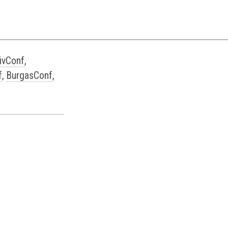
ivConf
,
f
,
BurgasConf
,