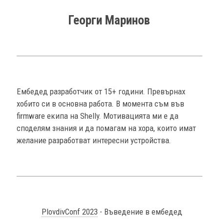
Георги Маринов
Ембедед разработчик от 15+ години. Превърнах
хобито си в основна работа. В момента съм във
firmware екипа на Shelly. Мотивацията ми е да
споделям знания и да помагам на хора, които имат
желание разработват интересни устройства.
PlovdivConf 2023
- Въведение в ембедед